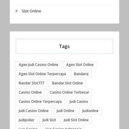
Slot Online
Tags
Agen Judi Casino Online
Agen Slot Online
Agen Slot Online Terpercaya
Bandarq
Bandar Slot777
Bandar Slot Online
Casino Online
Casino Online Terbesar
Casino Online Terpercaya
Judi Casino
Judi Casino Online
Judi Online
Judionline
Judipoker
Judi Slot
Judi Slot Online