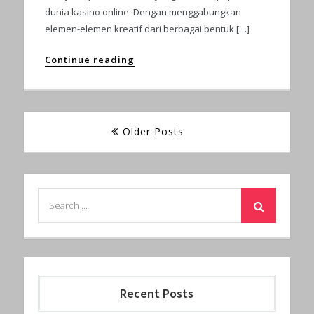
dunia kasino online. Dengan menggabungkan
elemen-elemen kreatif dari berbagai bentuk […]
Continue reading
Posts
Older Posts
navigation
Search
for:
Recent Posts