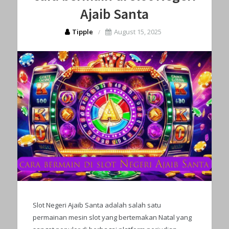
Ajaib Santa
Tipple
August 15, 2025
Slot Negeri Ajaib Santa adalah salah satu
permainan mesin slot yang bertemakan Natal yang