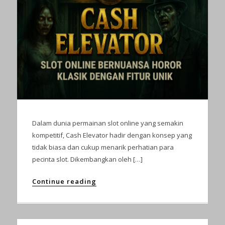
Dalam dunia permainan slot online yang semakin
kompetitif, Cash Elevator hadir dengan konsep yang
tidak biasa dan cukup menarik perhatian para
pecinta slot. Dikembangkan oleh […]
Continue reading