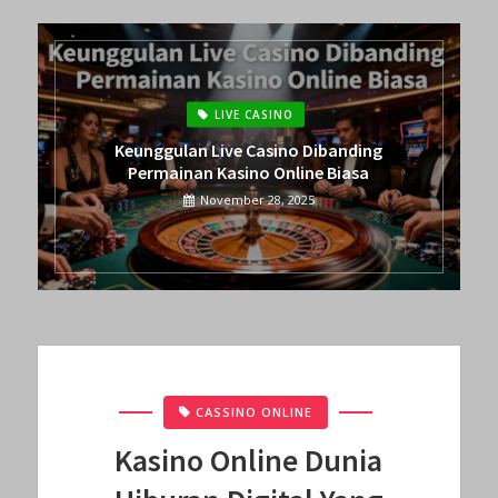
LIVE CASINO
Keunggulan Live Casino Dibanding
Permainan Kasino Online Biasa
November 28, 2025
CASSINO ONLINE
Kasino Online Dunia