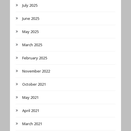
July 2025
June 2025
May 2025
March 2025
February 2025
November 2022
October 2021
May 2021
April 2021
March 2021