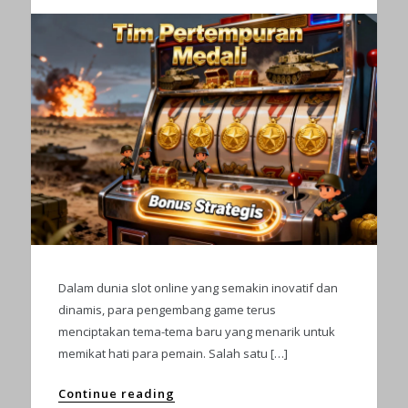
Dalam dunia slot online yang semakin inovatif dan
dinamis, para pengembang game terus
menciptakan tema-tema baru yang menarik untuk
memikat hati para pemain. Salah satu […]
Continue reading