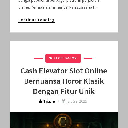
sangat populer di berbagai platform perjudian
online. Permainan ini menyajikan suasana […]
Continue reading
SLOT GACOR
Cash Elevator Slot Online
Bernuansa Horor Klasik
Dengan Fitur Unik
Tipple
July 29, 2025