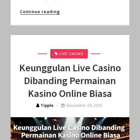
Continue reading
LIVE CASINO
Keunggulan Live Casino
Dibanding Permainan
Kasino Online Biasa
Tipple
November 28, 2025