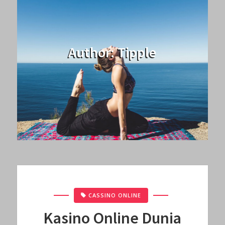
Author:
Tipple
CASSINO ONLINE
Kasino Online Dunia