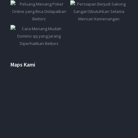
Maps Kami