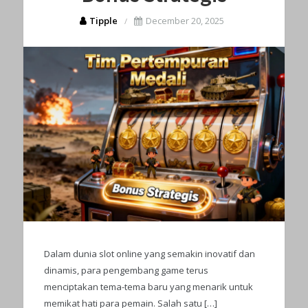
Tipple
December 20, 2025
Dalam dunia slot online yang semakin inovatif dan
dinamis, para pengembang game terus
menciptakan tema-tema baru yang menarik untuk
memikat hati para pemain. Salah satu […]