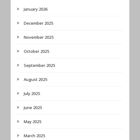
January 2026
December 2025
November 2025
October 2025
September 2025
August 2025
July 2025
June 2025
May 2025
March 2025