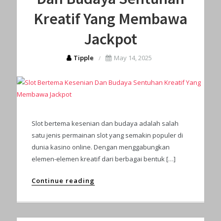
Kreatif Yang Membawa
Jackpot
Tipple
May 14, 2025
Slot bertema kesenian dan budaya adalah salah
satu jenis permainan slot yang semakin populer di
dunia kasino online. Dengan menggabungkan
elemen-elemen kreatif dari berbagai bentuk […]
Continue reading