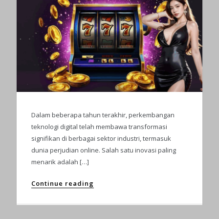
Dalam beberapa tahun terakhir, perkembangan
teknologi digital telah membawa transformasi
signifikan di berbagai sektor industri, termasuk
dunia perjudian online. Salah satu inovasi paling
menarik adalah […]
Continue reading