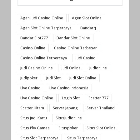
Agen Judi Casino Online
Agen Slot Online
Agen Slot Online Terpercaya
Bandarq
Bandar Slot777
Bandar Slot Online
Casino Online
Casino Online Terbesar
Casino Online Terpercaya
Judi Casino
Judi Casino Online
Judi Online
Judionline
Judipoker
Judi Slot
Judi Slot Online
Live Casino
Live Casino Indonesia
Live Casino Online
Login Slot
Scatter 777
Scatter Hitam
Server Jepang
Server Thailand
Situs Judi Kartu
Situsjudionline
Situs Pkv Games
Situspoker
Situs Slot Online
Situs Slot Terpercaya
Situs Terpercaya