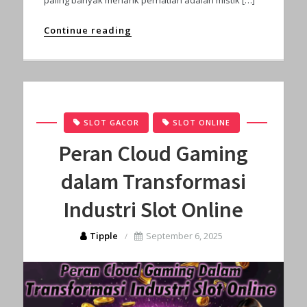
paling banyak menarik perhatian adalah mistik […]
Continue reading
,
SLOT GACOR
SLOT ONLINE
Peran Cloud Gaming
dalam Transformasi
Industri Slot Online
Tipple
September 6, 2025