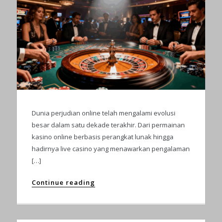
Dunia perjudian online telah mengalami evolusi
besar dalam satu dekade terakhir. Dari permainan
kasino online berbasis perangkat lunak hingga
hadirnya live casino yang menawarkan pengalaman
[…]
Continue reading