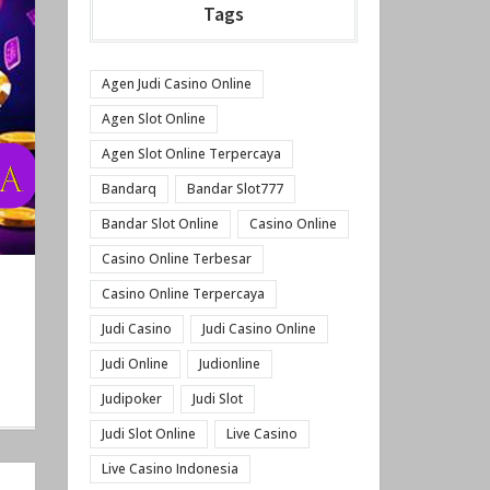
Tags
Agen Judi Casino Online
Agen Slot Online
Agen Slot Online Terpercaya
Bandarq
Bandar Slot777
Bandar Slot Online
Casino Online
Casino Online Terbesar
Casino Online Terpercaya
Judi Casino
Judi Casino Online
Judi Online
Judionline
Judipoker
Judi Slot
Judi Slot Online
Live Casino
Live Casino Indonesia