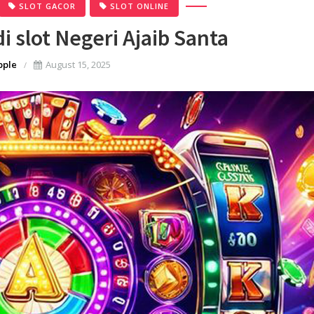
,
SLOT GACOR
SLOT ONLINE
i slot Negeri Ajaib Santa
pple
August 15, 2025