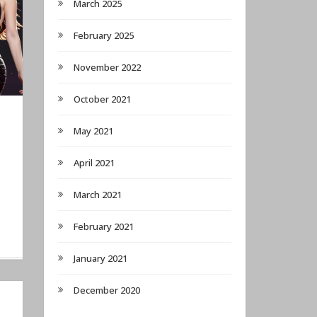
March 2025
February 2025
November 2022
October 2021
May 2021
April 2021
March 2021
February 2021
January 2021
December 2020