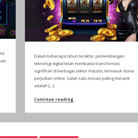
lot
Dalam beberapa tahun terakhir, perkembangan
kan
teknologi digital telah membawa transformasi
signifikan di berbagai sektor industri, termasuk dunia
perjudian online. Salah satu inovasi paling menarik
adalah […]
Continue reading