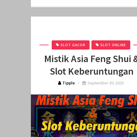
,
SLOT GACOR
SLOT ONLINE
Mistik Asia Feng Shui 
Slot Keberuntungan
Tipple
September 30, 2025