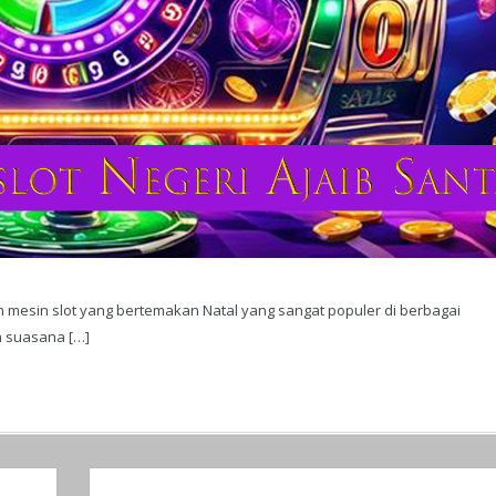
n mesin slot yang bertemakan Natal yang sangat populer di berbagai
n suasana […]