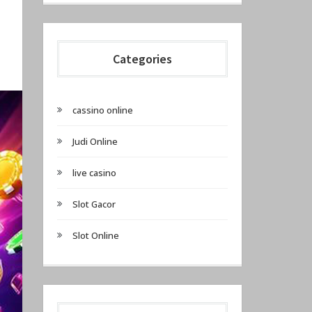
Categories
cassino online
Judi Online
live casino
Slot Gacor
Slot Online