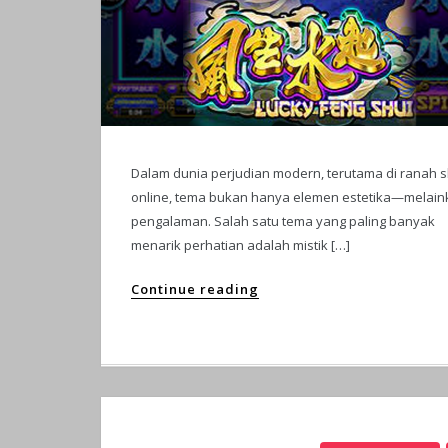
Dalam dunia perjudian modern, terutama di ranah s
online, tema bukan hanya elemen estetika—melain
pengalaman. Salah satu tema yang paling banyak
menarik perhatian adalah mistik […]
Continue reading