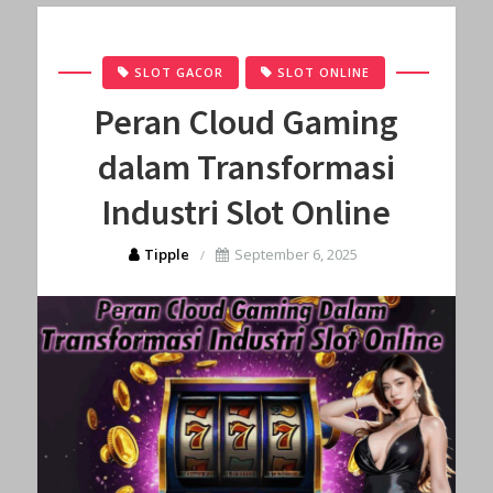
,
SLOT GACOR
SLOT ONLINE
Peran Cloud Gaming
dalam Transformasi
Industri Slot Online
Tipple
September 6, 2025