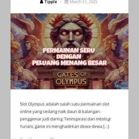
Tipple
March 31, 2025
Slot Olympus adalah salah satu permainan slot
online yang sedang naik daun di kalangan
penggemar judi daring. Terinspirasi dari mitologi
Yunani, game ini menghadirkan dewa-dewa […]