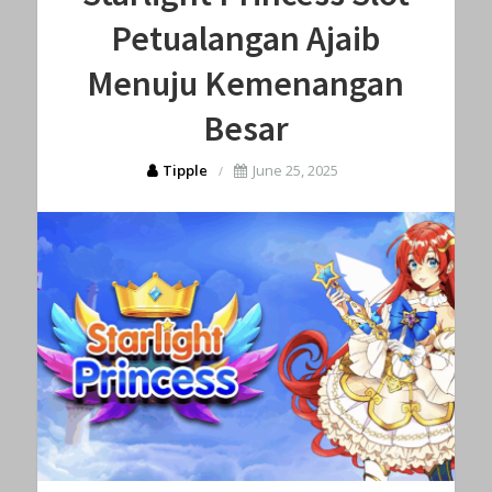
Petualangan Ajaib
Menuju Kemenangan
Besar
Tipple
June 25, 2025