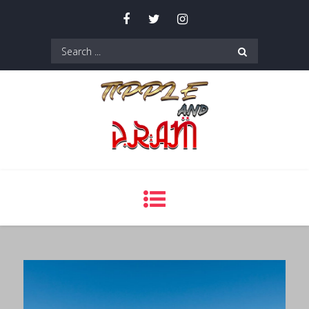
Skip
to
content
Search
for: