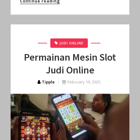
Continue reading
JUDI ONLINE
Permainan Mesin Slot
Judi Online
Tipple
February 19, 2025