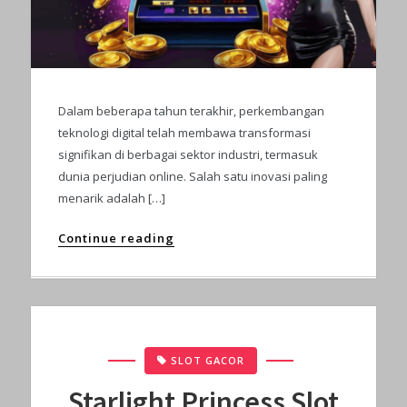
Dalam beberapa tahun terakhir, perkembangan
teknologi digital telah membawa transformasi
signifikan di berbagai sektor industri, termasuk
dunia perjudian online. Salah satu inovasi paling
menarik adalah […]
Continue reading
SLOT GACOR
Starlight Princess Slot