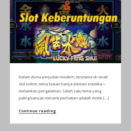
Dalam dunia perjudian modern, terutama di ranah
slot online, tema bukan hanya elemen estetika—
melainkan pengalaman. Salah satu tema yang
paling banyak menarik perhatian adalah mistik […]
Continue reading