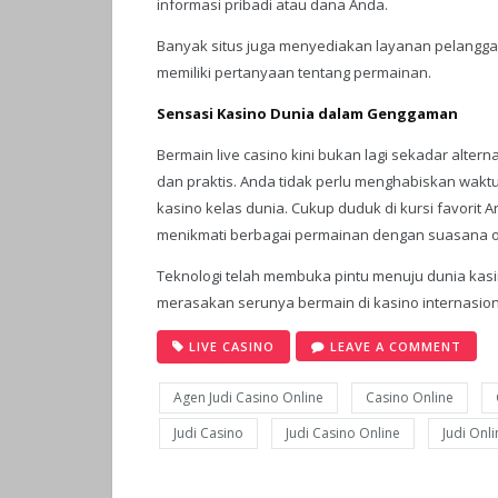
informasi pribadi atau dana Anda.
Banyak situs juga menyediakan layanan pelanggan
memiliki pertanyaan tentang permainan.
Sensasi Kasino Dunia dalam Genggaman
Bermain live casino kini bukan lagi sekadar alt
dan praktis. Anda tidak perlu menghabiskan wak
kasino kelas dunia. Cukup duduk di kursi favorit
menikmati berbagai permainan dengan suasana ot
Teknologi telah membuka pintu menuju dunia kasino y
merasakan serunya bermain di kasino internasiona
ON
LIVE CASINO
LEAVE A COMMENT
SERU
Agen Judi Casino Online
Casino Online
MAIN
LIVE
Judi Casino
Judi Casino Online
Judi Onli
CASI
TANP