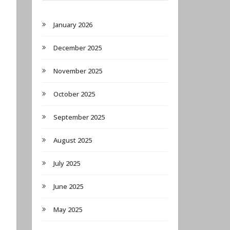
January 2026
December 2025
November 2025
October 2025
September 2025
August 2025
July 2025
June 2025
May 2025