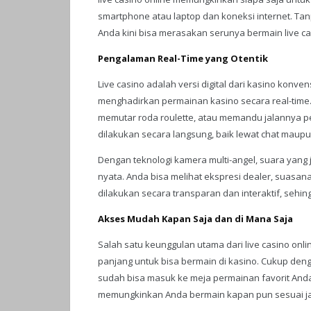
smartphone atau laptop dan koneksi internet. Tan
Anda kini bisa merasakan serunya bermain live ca
Pengalaman Real-Time yang Otentik
Live casino adalah versi digital dari kasino kon
menghadirkan permainan kasino secara real-time.
memutar roda roulette, atau memandu jalannya per
dilakukan secara langsung, baik lewat chat maupun p
Dengan teknologi kamera multi-angel, suara yang 
nyata. Anda bisa melihat ekspresi dealer, suasan
dilakukan secara transparan dan interaktif, sehin
Akses Mudah Kapan Saja dan di Mana Saja
Salah satu keunggulan utama dari live casino on
panjang untuk bisa bermain di kasino. Cukup deng
sudah bisa masuk ke meja permainan favorit Anda. 
memungkinkan Anda bermain kapan pun sesuai j