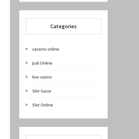
Categories
cassino online
Judi Online
live casino
Slot Gacor
Slot Online