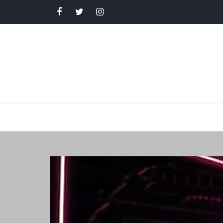
Skip
to
content