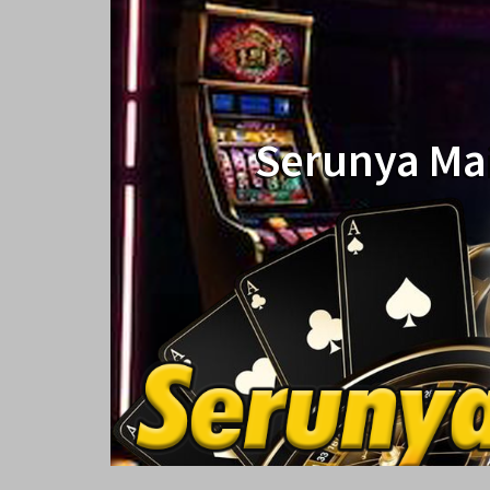
Serunya Mai