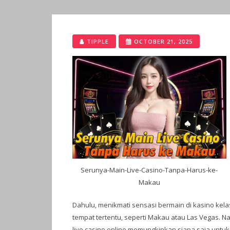
TIPPLE
OCTOBER 21, 2025
Serunya-Main-Live-Casino-Tanpa-Harus-ke-
Makau
Dahulu, menikmati sensasi bermain di kasino kelas
tempat tertentu, seperti Makau atau Las Vegas. 
live casino online memungkinkan siapa saja un