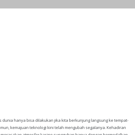
 dunia hanya bisa dilakukan jika kita berkunjung langsung ke tempat-
Namun, kemajuan teknologi kini telah mengubah segalanya. Kehadiran
tuk merasakan atmosfer kasino sungguhan hanya dengan bermodalkan