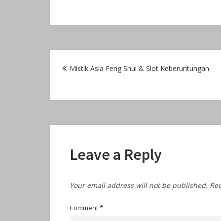
HARU
KE
MAK
Post
Mistik Asia Feng Shui & Slot Keberuntungan
navigation
Leave a Reply
Your email address will not be published.
Req
Comment
*