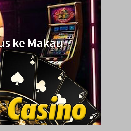
rus ke Makau