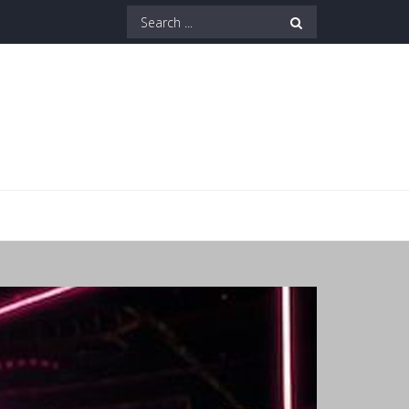
Search
for: