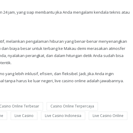
 24 jam, yang siap membantu jika Anda mengalami kendala teknis atau
ernatif, melainkan pengalaman hiburan yang benar-benar menyenangkan
tu dan biaya besar untuk terbang ke Makau demi merasakan atmosfer
 Anda, nyalakan perangkat, dan dalam hitungan detik Anda sudah bisa
entik.
ang lebih inklusif, efisien, dan fleksibel. Jadi, jika Anda ingin
l tanpa harus ke luar negeri, live casino online adalah jawabannya.
NYA
Casino Online Terbesar
Casino Online Terpercaya
ne
Live Casino
Live Casino Indonesia
Live Casino Online
NO
A