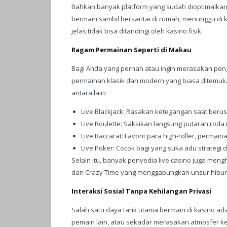
Bahkan banyak platform yang sudah dioptimalkan 
bermain sambil bersantai di rumah, menunggu di k
jelas tidak bisa ditandingi oleh kasino fisik.
Ragam Permainan Seperti di Makau
Bagi Anda yang pernah atau ingin merasakan pen
permainan klasik dan modern yang biasa ditemuka
antara lain:
Live Blackjack: Rasakan ketegangan saat berus
Live Roulette: Saksikan langsung putaran roda 
Live Baccarat: Favorit para high-roller, perma
Live Poker: Cocok bagi yang suka adu strategi
Selain itu, banyak penyedia live casino juga meng
dan Crazy Time yang menggabungkan unsur hibur
Interaksi Sosial Tanpa Kehilangan Privasi
Salah satu daya tarik utama bermain di kasino ad
pemain lain, atau sekadar merasakan atmosfer kera