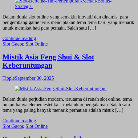
Dalam dunia slot online yang semakin inovatif dan dinamis, para
pengembang game terus menciptakan tema-tema baru yang menarik
untuk memikat hati para pemain. Salah satu […]
Continue reading
Slot Gacor
,
Slot Online
Mistik Asia Feng Shui & Slot
Keberuntungan
Tipple
September 30, 2025
Dalam dunia perjudian modern, terutama di ranah slot online, tema
bukan hanya elemen estetika—melainkan pengalaman. Salah satu
tema yang paling banyak menarik perhatian adalah mistik […]
Continue reading
Slot Gacor
,
Slot Online