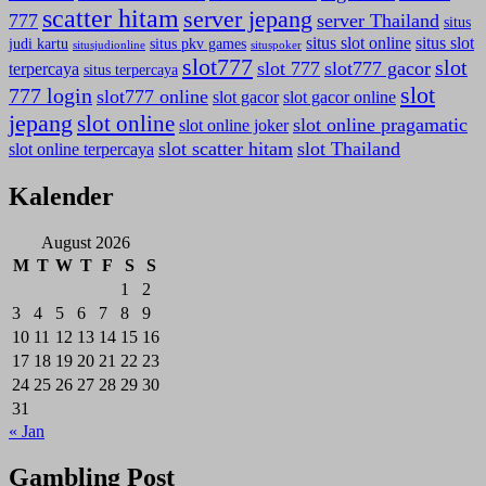
scatter hitam
server jepang
777
server Thailand
situs
situs slot online
situs slot
judi kartu
situs pkv games
situsjudionline
situspoker
slot777
slot
slot 777
slot777 gacor
terpercaya
situs terpercaya
slot
777 login
slot777 online
slot gacor
slot gacor online
jepang
slot online
slot online pragamatic
slot online joker
slot scatter hitam
slot Thailand
slot online terpercaya
Kalender
August 2026
M
T
W
T
F
S
S
1
2
3
4
5
6
7
8
9
10
11
12
13
14
15
16
17
18
19
20
21
22
23
24
25
26
27
28
29
30
31
« Jan
Gambling Post