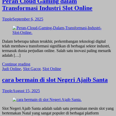
Peran Cloud Gaming dalam
Transformasi Industri Slot Online
Tipple
September 6, 2025
Dalam beberapa tahun terakhir, perkembangan teknologi digital
telah membawa transformasi signifikan di berbagai sektor industri,
termasuk dunia perjudian online. Salah satu inovasi paling menarik
adalah […]
Continue reading
Judi Online
,
Slot Gacor
,
Slot Online
cara bermain di slot Negeri Ajaib Santa
Tipple
August 15, 2025
Slot Negeri Ajaib Santa adalah salah satu permainan mesin slot yang
bertemakan Natal yang sangat populer di berbagai platform