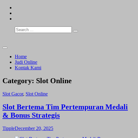
Skip
to
content
Search
for:
Home
Judi Online
Kontak Kami
Category:
Slot Online
Slot Gacor
,
Slot Online
Slot Bertema Tim Pertempuran Medali
& Bonus Strategis
Tipple
December 20, 2025